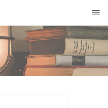
U
 rio〉
 TIERRA〉
G
ACT