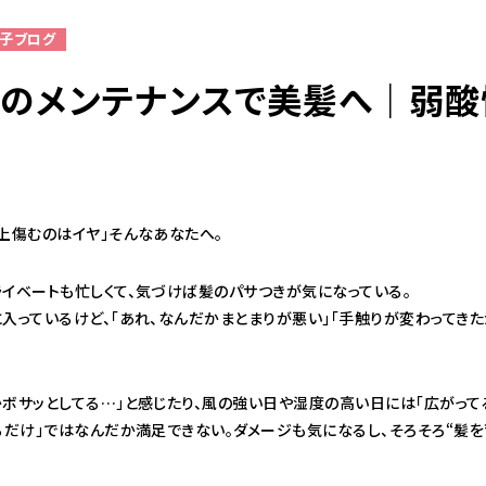
チ子ブログ
度のメンテナンスで美髪へ｜弱
098-943-5969
【an rio】営業時間
10:00～19:00（日月除く）
098-917-5366
上傷むのはイヤ」そんなあなたへ。
【anrio MAR】営業時間
10:00～19:00（日月除く）
ライベートも忙しくて、気づけば髪のパサつきが気になっている。
入っているけど、「あれ、なんだかまとまりが悪い」「手触りが変わってきた
098-917-5366
ボサッとしてる…」と感じたり、風の強い日や湿度の高い日には「広がってる
【anrio TIERRA】営業時間
9:00～17:00（日月除く）
るだけ」ではなんだか満足できない。ダメージも気になるし、そろそろ“髪