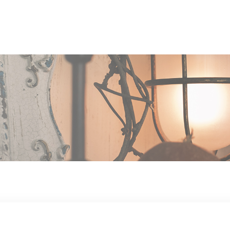
OUT US
MEN
TYLE
STAFF〈an
anrio MAR〉
STAFF〈anrio
IT 求人・採用
BLO
CCESS
CONT