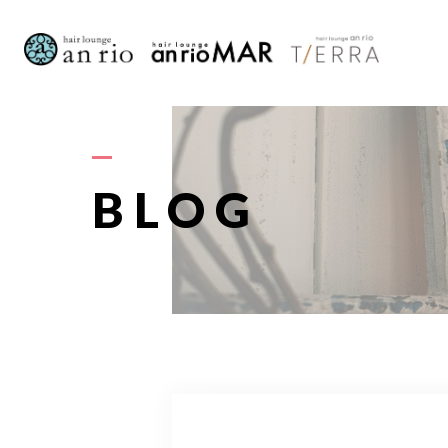
AB
BLOG
S
STAFF〈
RECRU
A