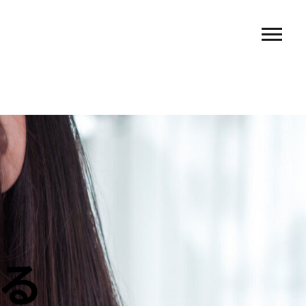
U
 rio〉
 TIERRA〉
G
ACT