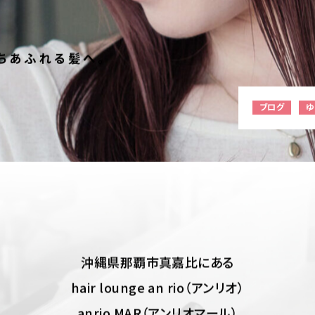
”私”をつ
098-943-5969
【an rio】営業時間
10:00～19:00（日月除く）
ちあふれる髪へ。
ブログ
ゆ
098-917-5366
【anrio MAR】営業時間
10:00～19:00（日月除く）
098-917-5366
【anrio TIERRA】営業時間
9:00～17:00（日月除く）
沖縄県那覇市真嘉比にある
hair lounge an rio（アンリオ）