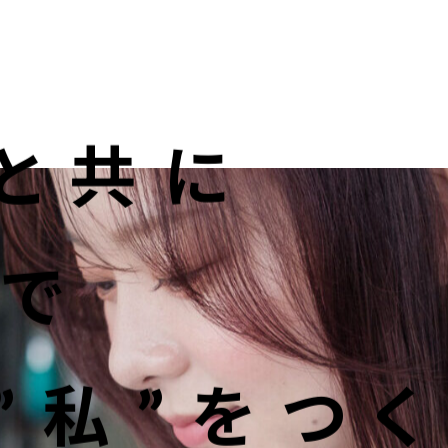
OUT US
MEN
と共に
TYLE
STAFF〈an
anrio MAR〉
STAFF〈anrio
oで
IT 求人・採用
BLO
CCESS
CONT