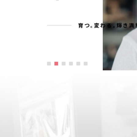
未来の
育つ。変わる。輝き満