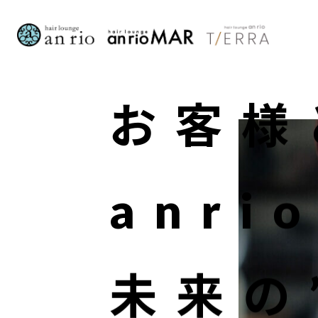
AB
お客様
S
STAFF〈
anri
RECRU
A