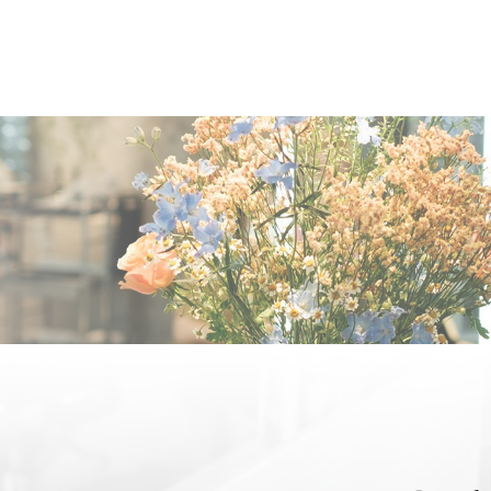
OUT US
MEN
TYLE
STAFF〈an
anrio MAR〉
STAFF〈anrio
IT 求人・採用
BLO
CCESS
CONT