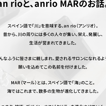
an rioと、anrio MARのお話
098-943-5969
スペイン語で「川」を意味する、an rio（アンリオ）。
【an rio】営業時間
10:00～19:00（日月除く）
昔から、川の周りには多くの人々が集い、栄え、発展し、
生活が営まれてきました。
098-917-5366
んなふうに皆さまに親しまれ、愛されるサロンになれるよ
【anrio MAR】営業時間
10:00～19:00（日月除く）
願いを込めてこの名前を付けました。
098-917-5366
MAR（マール）とは、スペイン語で「海」のこと。
【anrio TIERRA】営業時間
9:00～17:00（日月除く）
海ではこれまで、数多の生物が進化してきました。