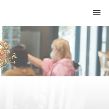
U
 rio〉
 TIERRA〉
G
ACT