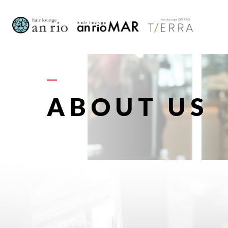
AB
ABOUT US
S
STAFF〈
RECRU
A