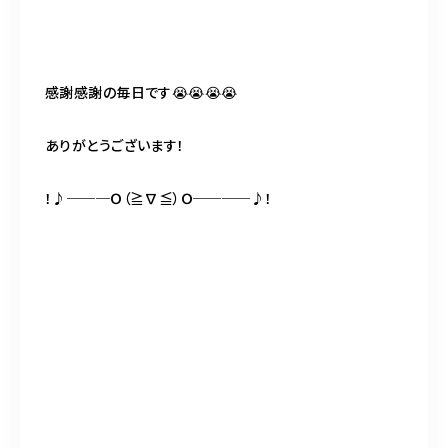
感謝感謝の毎日です😭😭😭😭
ありがとうございます！
！♪───Ｏ（≧∇≦）Ｏ────♪！