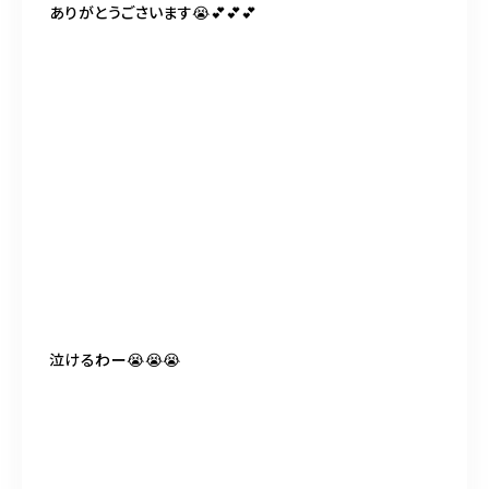
ありがとうごさいます😭💕💕💕
泣けるわー😭😭😭