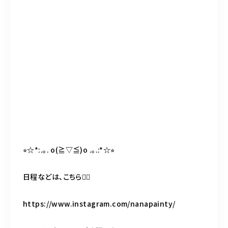
⭐︎☆*:.｡. o(≧▽≦)o .｡.:*☆⭐︎
日程などは、こちら💁‍♀️
https://www.instagram.com/nanapainty/