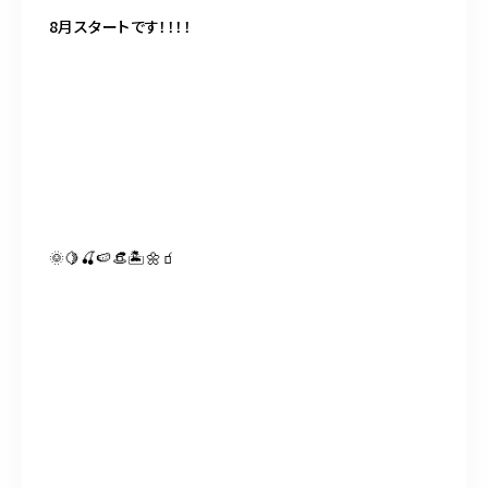
BLOG
8月スタートです！！！！
ACCESS
CONTACT
098-943-5969
🌞🍋🍒🍉👒🏝🌼🧃
【an rio】営業時間
10:00～19:00（日月除く）
098-917-5366
【anrio MAR】営業時間
10:00～19:00（日月除く）