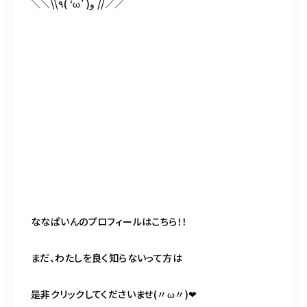
＼＼\\٩( ‘ω’ )و //／／
ななぱいんのプロフィールはこちら！！
まだ、わたしを良く知らないって方は
是非クリックしてくださいませ(〃ω〃)❤