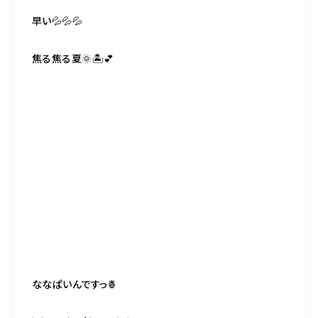
早い💦💦💦
焦る焦る夏🌞🏝💕
ななぱいんですっ🍍