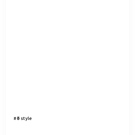
#🍍style