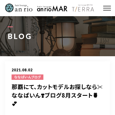
ABOUT US
MENU
BLOG
STYLE
STAFF〈an rio〉
2021.08.02
STAFF〈anrio MAR〉
ななぱいんブログ
那覇にて、カットモデルお探しなら✂︎
STAFF〈anrio TIERRA〉
ななぱいん❣️ブログ8月スタート🍍
💕
RECRUIT 求人・採用