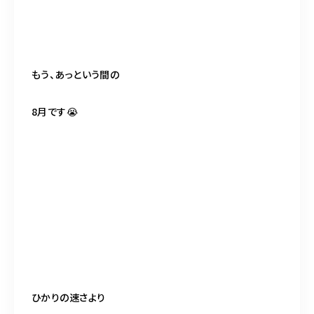
098-917-5366
【anrio TIERRA】営業時間
9:00～17:00（日月除く）
もう、あっという間の
8月です😭
ひかりの速さより