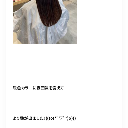
暖色カラーに雰囲気を変えて
より艶が出ました！(((o(*ﾟ▽ﾟ*)o)))