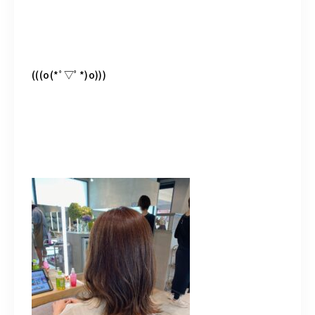
(((o(*ﾟ▽ﾟ*)o)))