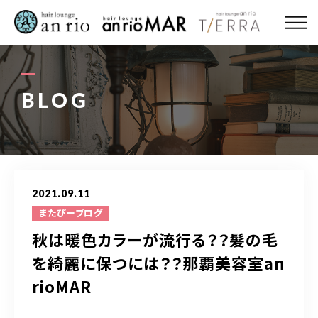
ABOUT US
MENU
BLOG
STYLE
STAFF〈an rio〉
2021.09.11
STAFF〈anrio MAR〉
またぴーブログ
秋は暖色カラーが流行る？？髪の毛
STAFF〈anrio TIERRA〉
を綺麗に保つには？？那覇美容室an
rioMAR
RECRUIT 求人・採用