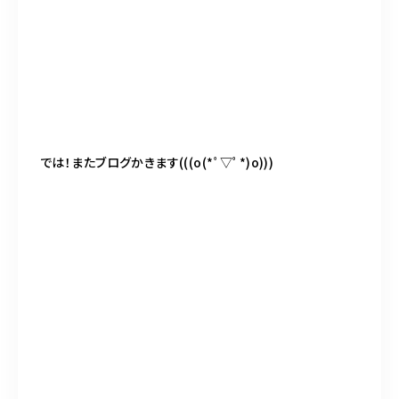
では！またブログかきます(((o(*ﾟ▽ﾟ*)o)))