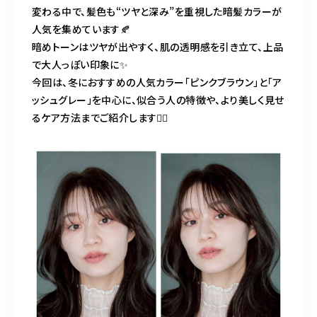
BLOG
変わる中で、髪色も“ツヤと深み”を重視した暗髪カラーが
人気を集めています🍂
ACCESS
暗めトーンはツヤが出やすく、肌の透明感を引き立て、上品
で大人っぽい印象に✨
今回は、冬におすすめの人気カラー「ピンクブラウン」と「ア
CONTACT
ッシュグレー」を中心に、似合う人の特徴や、より美しく見せ
るケア方法までご紹介します💇‍♀️
098-943-5969
【an rio】営業時間
10:00～19:00（日月除く）
098-917-5366
【anrio MAR】営業時間
10:00～19:00（日月除く）