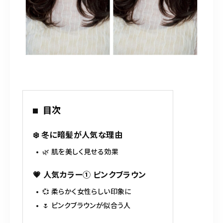
098-917-5366
【anrio TIERRA】営業時間
9:00～17:00（日月除く）
目次
❄️ 冬に暗髪が人気な理由
🌿 肌を美しく見せる効果
💗 人気カラー① ピンクブラウン
💞 柔らかく女性らしい印象に
🌷 ピンクブラウンが似合う人