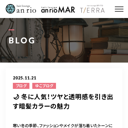
ABOUT US
MENU
BLOG
STYLE
STAFF〈an rio〉
2025.11.21
STAFF〈anrio MAR〉
ブログ
ゆこブログ
🌙 冬に人気！ツヤと透明感を引き出
STAFF〈anrio TIERRA〉
す暗髪カラーの魅力
RECRUIT 求人・採用
寒い冬の季節、ファッションやメイクが落ち着いたトーンに