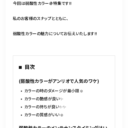
BLOG
今回は弱酸性カラー🍇特集です!!
私のお客様のスナップとともに、
ACCESS
弱酸性カラーの魅力についてお伝えいたします!!
CONTACT
098-943-5969
目次
【an rio】営業時間
10:00～19:00（日月除く）
(弱酸性カラーがアンリオで人気のワケ)
カラーの時のダメージが最小限☺︎
098-917-5366
カラーの艶感が良い✨
【anrio MAR】営業時間
10:00～19:00（日月除く）
カラーの持ちが良い✨✨
カラーの質感がいい☺︎
弱酸性カラーのメンテナンスタイミングはい