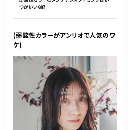
098-917-5366
つがいい🤔❓
【anrio TIERRA】営業時間
9:00～17:00（日月除く）
(弱酸性カラーがアンリオで人気のワ
ケ)