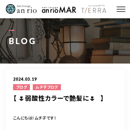
ABOUT US
MENU
BLOG
STYLE
STAFF〈an rio〉
2024.03.19
STAFF〈anrio MAR〉
ブログ
ムチ子ブログ
【 🌷弱酸性カラーで艶髪に🌷⠀】
STAFF〈anrio TIERRA〉
RECRUIT 求人・採用
こんにちは！ムチ子です！