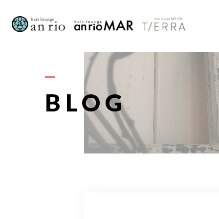
AB
BLOG
S
STAFF〈
RECRU
A