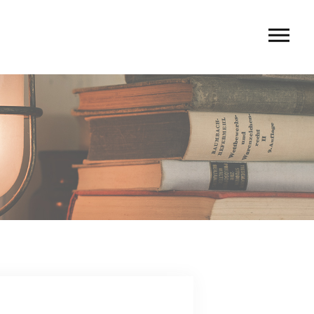
U
 rio〉
 TIERRA〉
G
ACT