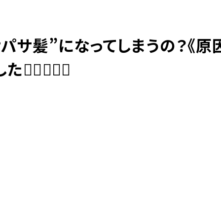
サパサ髪”になってしまうの？《原
098-943-5969
【an rio】営業時間
10:00～19:00（日月除く）
♀️🙆🏼‍♀️
098-917-5366
【anrio MAR】営業時間
10:00～19:00（日月除く）
098-917-5366
【anrio TIERRA】営業時間
9:00～17:00（日月除く）