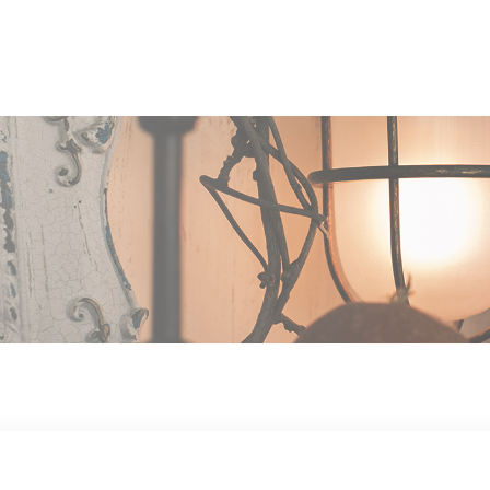
OUT US
MEN
TYLE
STAFF〈an
anrio MAR〉
STAFF〈anrio
IT 求人・採用
BLO
CCESS
CONT