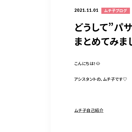
2021.11.01
ムチ子ブログ
どうして”パ
まとめてみました💇‍
こんにちは！🐶
アシスタントの、ムチ子です♡
ムチ子自己紹介