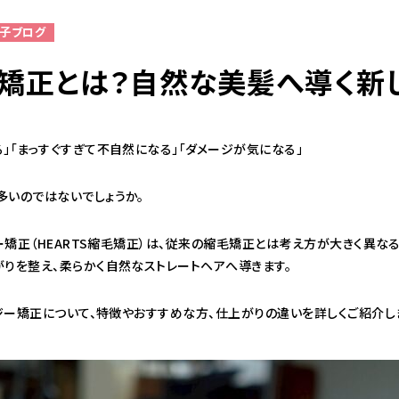
チ子ブログ
矯正とは？自然な美髪へ導く新
098-943-5969
【an rio】営業時間
10:00～19:00（日月除く）
」「まっすぐすぎて不自然になる」「ダメージが気になる」
098-917-5366
多いのではないでしょうか。
【anrio MAR】営業時間
10:00～19:00（日月除く）
ジー矯正（HEARTS縮毛矯正）は、従来の縮毛矯正とは考え方が大きく異
がりを整え、柔らかく自然なストレートヘアへ導きます。
098-917-5366
ナジー矯正について、特徴やおすすめな方、仕上がりの違いを詳しくご紹介し
【anrio TIERRA】営業時間
9:00～17:00（日月除く）