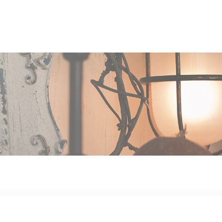
OUT US
MEN
TYLE
STAFF〈an
anrio MAR〉
STAFF〈anrio
IT 求人・採用
BLO
CCESS
CONT