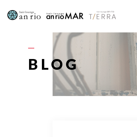
AB
BLOG
S
STAFF〈
RECRU
A