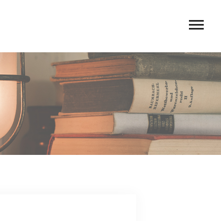
U
 rio〉
 TIERRA〉
G
ACT