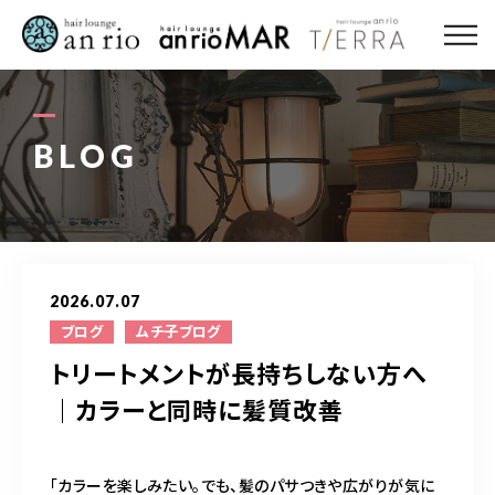
ABOUT US
MENU
BLOG
STYLE
STAFF〈an rio〉
2026.07.07
STAFF〈anrio MAR〉
ブログ
ムチ子ブログ
トリートメントが長持ちしない方へ
STAFF〈anrio TIERRA〉
｜カラーと同時に髪質改善
RECRUIT 求人・採用
「カラーを楽しみたい。でも、髪のパサつきや広がりが気に