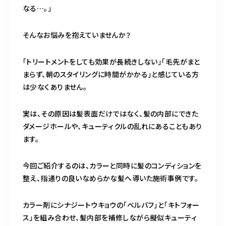
BLOG
なる…。」
ACCESS
そんなお悩みを抱えていませんか？
CONTACT
「トリートメントをしても効果が長続きしない」「毛先がまと
まらず、朝のスタイリングに時間がかかる」と感じている方
は少なくありません。
098-943-5969
実は、その原因は髪表面だけではなく、髪の内部にできた
【an rio】営業時間
10:00～19:00（日月除く）
ダメージホールや、キューティクルの乱れにあることもあり
ます。
098-917-5366
今回ご紹介するのは、カラーと同時に髪のコンディションを
整え、指通りの良いなめらかな髪へ導いた施術事例です。
【anrio MAR】営業時間
10:00～19:00（日月除く）
カラー剤にシナジートウキョウの「ベルバフ」と「キトフォー
ス」を組み合わせ、髪内部を補修しながら擬似キューティ