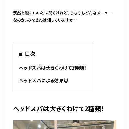
BLOG
漠然と髪にいいとは聞くけれど、そもそもどんなメニュー
ACCESS
なのか、みなさんは知っていますか？
CONTACT
目次
098-943-5969
ヘッドスパは大きくわけて2種類！
【an rio】営業時間
10:00～19:00（日月除く）
ヘッドスパによる効果💆
098-917-5366
【anrio MAR】営業時間
10:00～19:00（日月除く）
ヘッドスパは大きくわけて2種類！