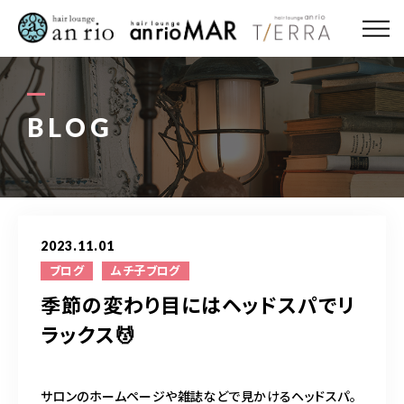
ABOUT US
MENU
BLOG
STYLE
STAFF〈an rio〉
2023.11.01
STAFF〈anrio MAR〉
ブログ
ムチ子ブログ
季節の変わり目にはヘッドスパでリ
STAFF〈anrio TIERRA〉
ラックス💆
RECRUIT 求人・採用
サロンのホームページや雑誌などで見かけるヘッドスパ。