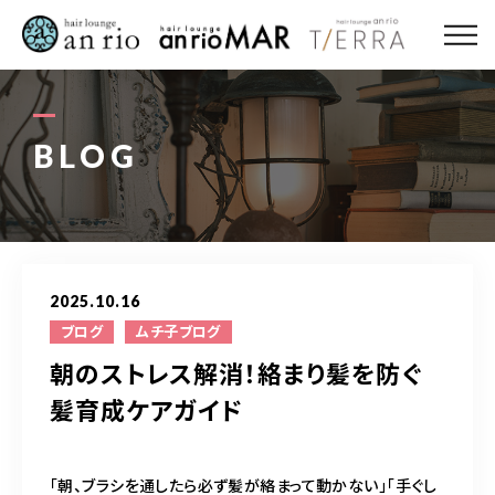
ABOUT US
MENU
BLOG
STYLE
STAFF〈an rio〉
2025.10.16
STAFF〈anrio MAR〉
ブログ
ムチ子ブログ
朝のストレス解消！絡まり髪を防ぐ
STAFF〈anrio TIERRA〉
髪育成ケアガイド
RECRUIT 求人・採用
「朝、ブラシを通したら必ず髪が絡まって動かない」「手ぐし