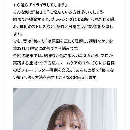
BLOG
すら通らずイライラしてしまう」——
そんな髪の“絡まり”に悩んでいる方は多いでしょう。
ACCESS
絡まりが頻発すると、ブラッシングによる断毛、見た目の乱
れ、毎朝のストレスなど、意外と日常生活に影響を及ぼし
ます。
CONTACT
でも、実は“絡まり”は原因を正しく理解し、適切なケアを
重ねれば確実に改善できる悩みです。
今回の記事では、絡まりが起こるメカニズムから、プロが
098-943-5969
実践する施術・ケア方法、ホームケアのコツ、さらにお客様
のビフォー・アフター事例を交えて、あなたの髪を「絡まな
【an rio】営業時間
10:00～19:00（日月除く）
い髪」へ導く方法を余すところなくお伝えします。
098-917-5366
【anrio MAR】営業時間
10:00～19:00（日月除く）