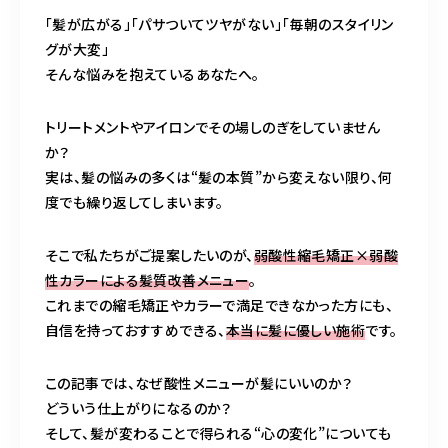
BLOG
「髪が広がる」「パサついてツヤがない」「毎朝のスタイリン
グが大変」
ACCESS
そんな悩みを抱えているあなたへ。
CONTACT
トリートメントやアイロンでその場しのぎをしていません
か？
実は、髪の悩みの多くは“髪の本質”から変えない限り、何
度でも繰り返してしまいます。
098-943-5969
【an rio】営業時間
10:00～19:00（日月除く）
そこで私たちがご提案したいのが、
弱酸性縮毛矯正×弱酸
性カラーによる髪質改善メニュー
。
これまでの縮毛矯正やカラーで満足できなかった方にも、
098-917-5366
自信を持っておすすめできる、
本当に髪に優しい施術
です。
【anrio MAR】営業時間
10:00～19:00（日月除く）
この記事では、なぜ酸性メニューが髪にいいのか？
どういう仕上がりになるのか？
そして、髪が変わることで得られる“心の変化”についても