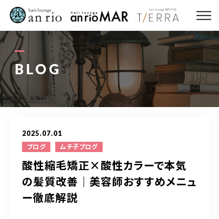
ABOUT US
MENU
BLOG
STYLE
STAFF〈an rio〉
2025.07.01
STAFF〈anrio MAR〉
ブログ
ムチ子ブログ
酸性縮毛矯正×酸性カラーで本気
STAFF〈anrio TIERRA〉
の髪質改善｜美容師おすすめメニュ
ー徹底解説
RECRUIT 求人・採用