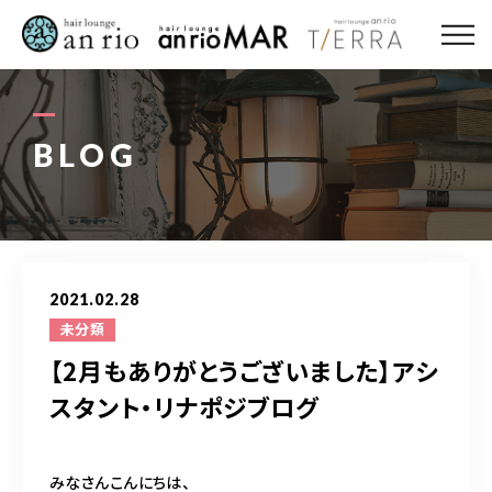
ABOUT US
MENU
BLOG
STYLE
STAFF〈an rio〉
2021.02.28
STAFF〈anrio MAR〉
未分類
【2月もありがとうございました】アシ
STAFF〈anrio TIERRA〉
スタント・リナポジブログ
RECRUIT 求人・採用
みなさんこんにちは、