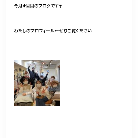
BLOG
今月
4
個目のブログです
❣️
ACCESS
わたしのプロフィール
←
ぜひご覧ください
CONTACT
098-943-5969
【an rio】営業時間
10:00～19:00（日月除く）
098-917-5366
【anrio MAR】営業時間
10:00～19:00（日月除く）