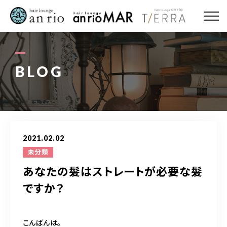
ABOUT US
MENU
BLOG
STYLE
STAFF〈an rio〉
2021.02.02
STAFF〈anrio MAR〉
未分類
あなたの髪はストレートが必要な髪
STAFF〈anrio TIERRA〉
ですか？
RECRUIT 求人・採用
こんばんは。