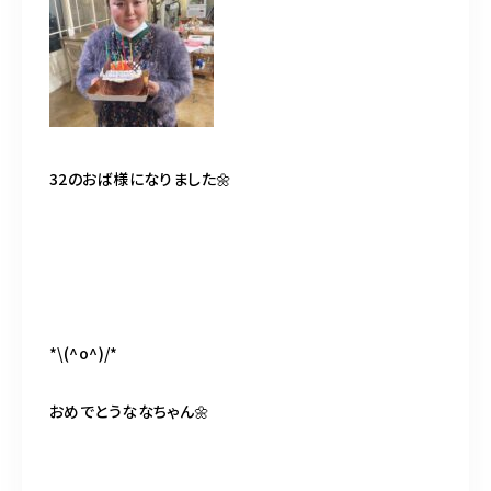
32のおば様になりました🌼
*\(^o^)/*
おめでとうななちゃん🌼