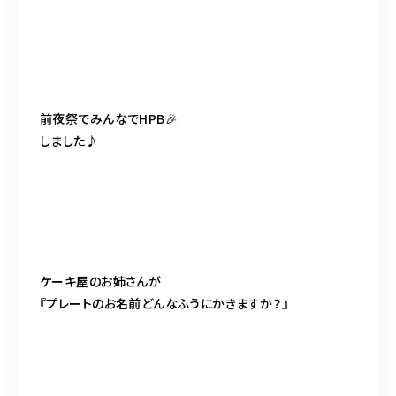
098-917-5366
【anrio TIERRA】営業時間
9:00～17:00（日月除く）
前夜祭でみんなでHPB🎉
しました♪
ケーキ屋のお姉さんが
『プレートのお名前どんなふうにかきますか？』