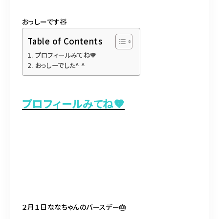
BLOG
おっしーです🧸
ACCESS
Table of Contents
プロフィールみてね🧡
CONTACT
おっしーでした^ ^
098-943-5969
プロフィールみてね🧡
【an rio】営業時間
10:00～19:00（日月除く）
098-917-5366
【anrio MAR】営業時間
10:00～19:00（日月除く）
２月１日ななちゃんのバースデー🎂