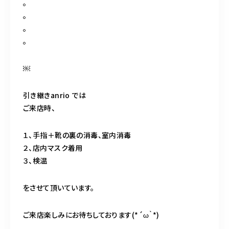
。
。
。
。
￼
引き継きanrio では
ご来店時、
１、手指＋靴の裏の消毒、室内消毒
２、店内マスク着用
３、検温
をさせて頂いています。
ご来店楽しみにお待ちしております(*´ω｀*)