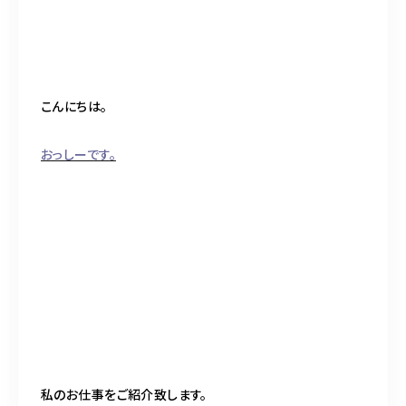
BLOG
ACCESS
こんにちは。
CONTACT
おっしーです。
098-943-5969
【an rio】営業時間
10:00～19:00（日月除く）
098-917-5366
【anrio MAR】営業時間
10:00～19:00（日月除く）
私のお仕事をご紹介致します。