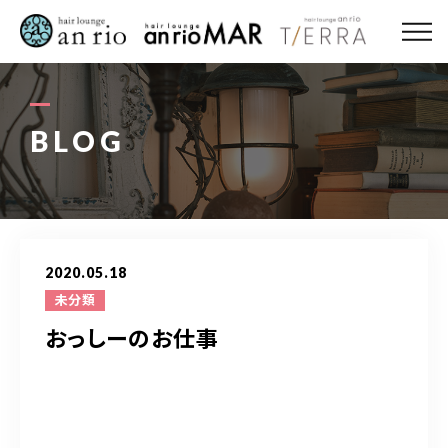
ABOUT US
MENU
BLOG
STYLE
STAFF〈an rio〉
2020.05.18
STAFF〈anrio MAR〉
未分類
おっしーのお仕事
STAFF〈anrio TIERRA〉
RECRUIT 求人・採用