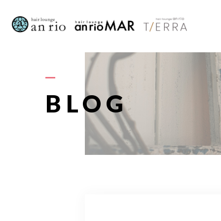
AB
BLOG
S
STAFF〈
RECRU
A