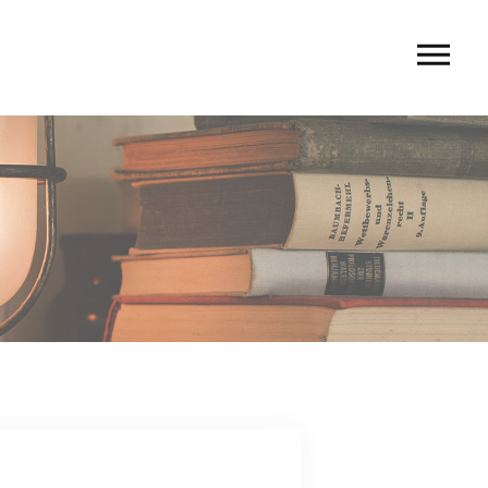
U
 rio〉
 TIERRA〉
G
ACT