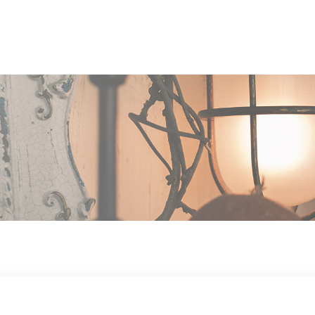
OUT US
MEN
TYLE
STAFF〈an
anrio MAR〉
STAFF〈anrio
IT 求人・採用
BLO
CCESS
CONT