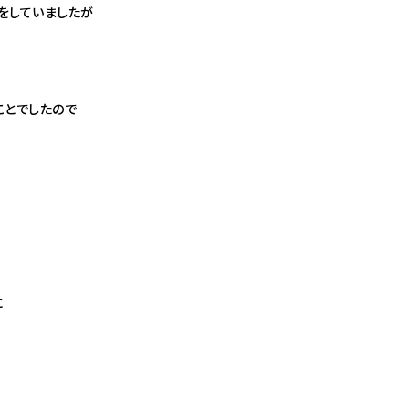
をしていましたが
ことでしたので
に
！