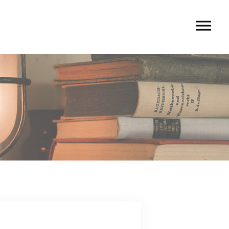
U
 rio〉
 TIERRA〉
G
ACT