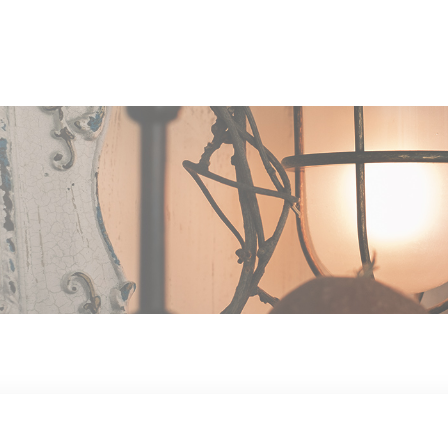
OUT US
MEN
TYLE
STAFF〈an
anrio MAR〉
STAFF〈anrio
IT 求人・採用
BLO
CCESS
CONT