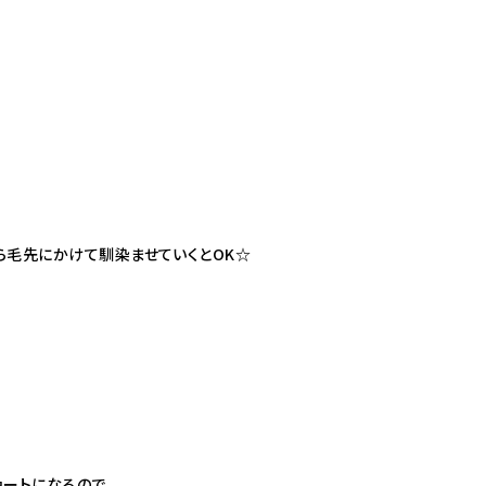
ら毛先にかけて馴染ませていくとOK☆
ートになるので、