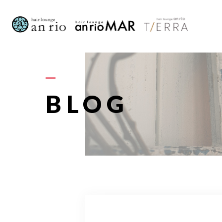
AB
BLOG
S
STAFF〈
RECRU
A