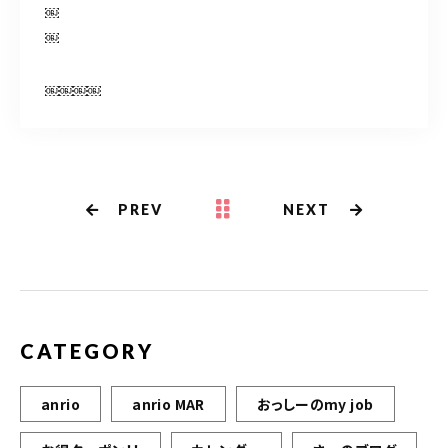
￼
￼
￼￼￼￼
PREV
NEXT
CATEGORY
anrio
anrio MAR
おっしーのmy job