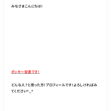
BLOG
みなさまこんにちは！
ACCESS
CONTACT
098-943-5969
【an rio】営業時間
10:00～19:00（日月除く）
ポッキー安達です！
098-917-5366
どんな人？と思った方！プロフィールです！よろしければみ
【anrio MAR】営業時間
10:00～19:00（日月除く）
てください^_^