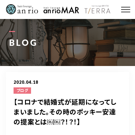
ABOUT US
MENU
BLOG
STYLE
STAFF〈an rio〉
2020.04.18
STAFF〈anrio MAR〉
ブログ
【コロナで結婚式が延期になってし
STAFF〈anrio TIERRA〉
まいました。その時のポッキー安達
の提案とは￼￼？！？！】
RECRUIT 求人・採用