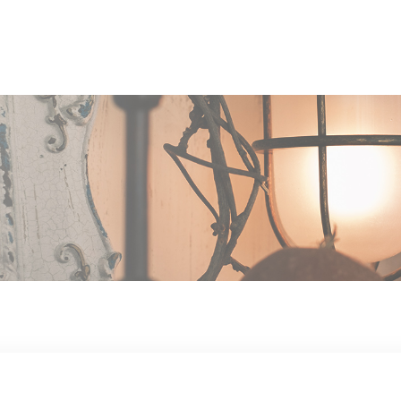
OUT US
MEN
TYLE
STAFF〈an
anrio MAR〉
STAFF〈anrio
IT 求人・採用
BLO
CCESS
CONT