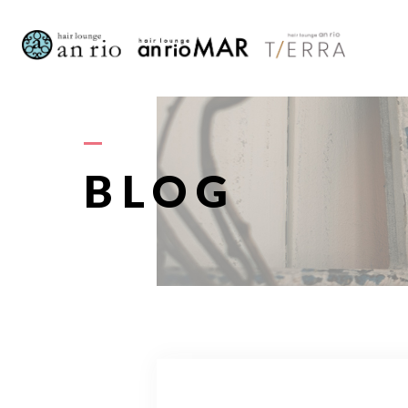
AB
BLOG
S
STAFF〈
RECRU
A