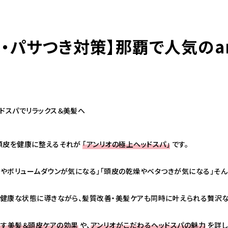
・パサつき対策】那覇で人気のan
098-943-5969
【an rio】営業時間
10:00～19:00（日月除く）
098-917-5366
ドスパでリラックス＆美髪へ
【anrio MAR】営業時間
10:00～19:00（日月除く）
皮を健康に整える――それが
「アンリオの極上ヘッドスパ」
です。
毛やボリュームダウンが気になる」「頭皮の乾燥やベタつきが気になる」そ
098-917-5366
【anrio TIERRA】営業時間
9:00～17:00（日月除く）
健康な状態に導きながら、髪質改善・美髪ケアも同時に叶えられる贅沢な
らす美髪＆頭皮ケアの効果
や、
アンリオがこだわるヘッドスパの魅力
を詳し