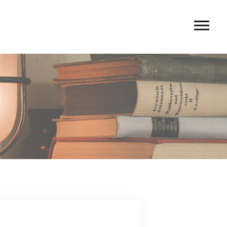
U
 rio〉
 TIERRA〉
G
ACT