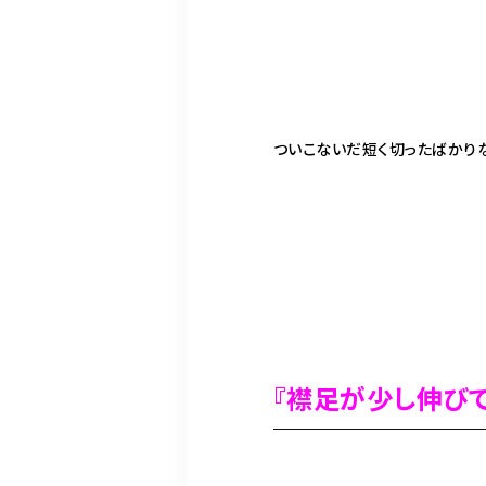
ついこないだ短く切ったばかり
『襟足が少し伸び