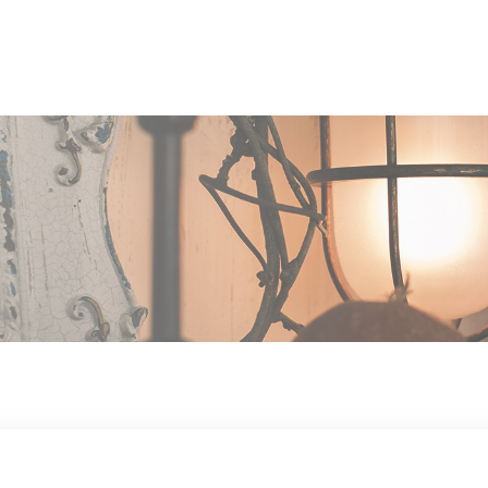
OUT US
MEN
TYLE
STAFF〈an
anrio MAR〉
STAFF〈anrio
IT 求人・採用
BLO
CCESS
CONT