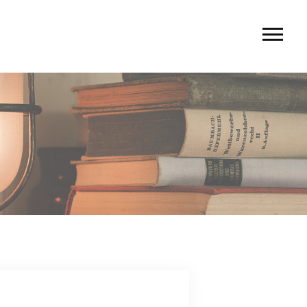
U
 rio〉
 TIERRA〉
G
ACT