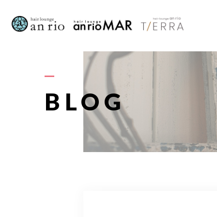
AB
BLOG
S
STAFF〈
RECRU
A