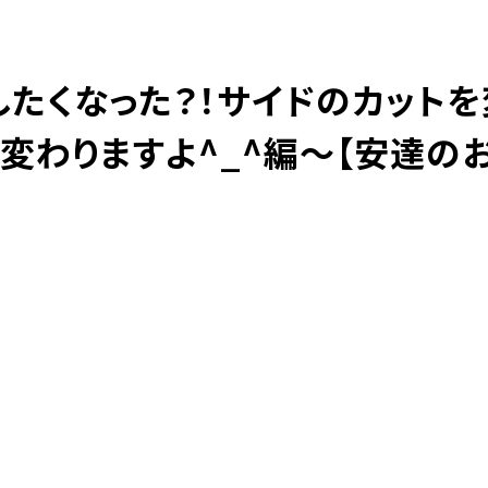
したくなった？！サイドのカット
098-943-5969
【an rio】営業時間
10:00～19:00（日月除く）
変わりますよ^_^編〜【安達の
098-917-5366
【anrio MAR】営業時間
10:00～19:00（日月除く）
098-917-5366
【anrio TIERRA】営業時間
9:00～17:00（日月除く）