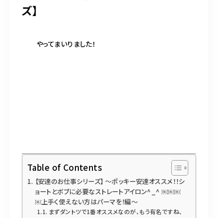
BLOG
ズ】
ACCESS
やってまいりました！
CONTACT
098-943-5969
【an rio】営業時間
10:00～19:00（日月除く）
098-917-5366
Table of Contents
【anrio MAR】営業時間
10:00～19:00（日月除く）
【安達のお仕事シリーズ】 〜ポッキー安達オススメ！！シ
ョートとボブに必要なストレートアイロン^_^ ￼￼￼
￼上手く使えない方はパーマを！編〜
まずダントツで1番オススメなのが、もう有名ですね、