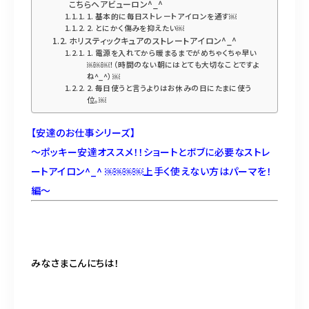
098-917-5366
こちらヘアビューロン^_^
1. 基本的に毎日ストレートアイロンを通す￼
【anrio TIERRA】営業時間
9:00～17:00（日月除く）
2. とにかく傷みを抑えたい￼
ホリスティックキュアのストレートアイロン^_^
1. 電源を入れてから暖まるまでがめちゃくちゃ早い
￼￼￼！（時間のない朝にはとても大切なことですよ
ね^_^）￼
2. 毎日使うと言うよりはお休みの日にたまに使う
位。￼
【安達のお仕事シリーズ】
〜ポッキー安達オススメ！！ショートとボブに必要なストレ
ートアイロン^_^ ￼￼￼￼上手く使えない方はパーマを！
編〜
みなさまこんにちは！