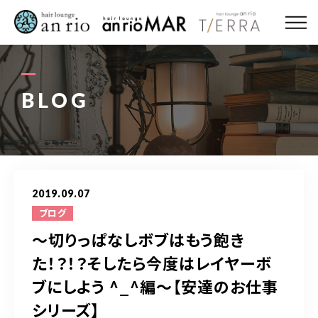
ABOUT US
MENU
BLOG
STYLE
STAFF〈an rio〉
2019.09.07
STAFF〈anrio MAR〉
ブログ
〜切りっぱなしボブはもう飽き
STAFF〈anrio TIERRA〉
た！？！？そしたら今度はレイヤーボ
ブにしよう ^_^編〜【安達のお仕事
RECRUIT 求人・採用
シリーズ】