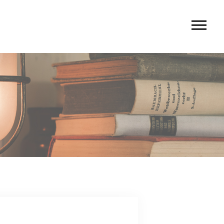
U
 rio〉
 TIERRA〉
G
ACT