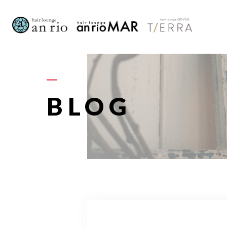
AB
BLOG
S
STAFF〈
RECRU
A