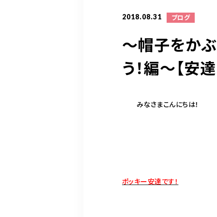
2018.08.31
ブログ
〜帽子をかぶ
う！編〜【安
みなさまこんにちは！
ポッキー安達です！