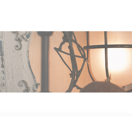
OUT US
MEN
TYLE
STAFF〈an
anrio MAR〉
STAFF〈anrio
IT 求人・採用
BLO
CCESS
CONT