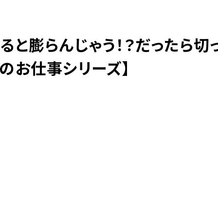
ると膨らんじゃう！？だったら切
098-943-5969
【an rio】営業時間
10:00～19:00（日月除く）
達のお仕事シリーズ】
098-917-5366
【anrio MAR】営業時間
10:00～19:00（日月除く）
098-917-5366
【anrio TIERRA】営業時間
9:00～17:00（日月除く）