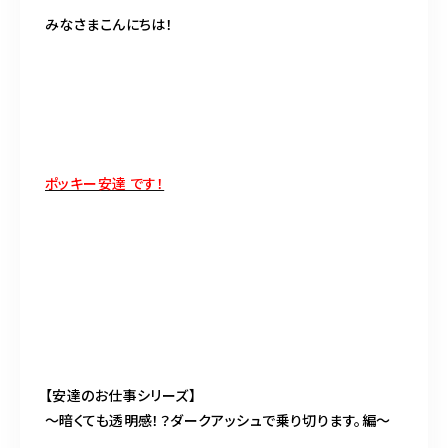
BLOG
みなさまこんにちは！
ACCESS
CONTACT
ポッキー安達 です！
098-943-5969
【an rio】営業時間
10:00～19:00（日月除く）
098-917-5366
【anrio MAR】営業時間
10:00～19:00（日月除く）
【安達のお仕事シリーズ】
〜暗くても透明感！？ダークアッシュで乗り切ります。編〜