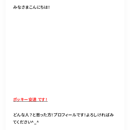
BLOG
みなさまこんにちは！
ACCESS
CONTACT
098-943-5969
【an rio】営業時間
10:00～19:00（日月除く）
098-917-5366
ポッキー安達 です！
【anrio MAR】営業時間
10:00～19:00（日月除く）
どんな人？と思った方！プロフィールです！よろしければみ
てください^_^