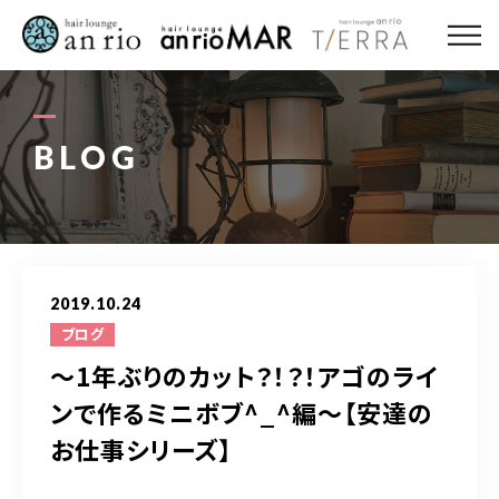
ABOUT US
MENU
BLOG
STYLE
STAFF〈an rio〉
2019.10.24
STAFF〈anrio MAR〉
ブログ
〜1年ぶりのカット？！？！アゴのライ
STAFF〈anrio TIERRA〉
ンで作るミニボブ^_^編〜【安達の
お仕事シリーズ】
RECRUIT 求人・採用