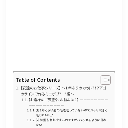
098-917-5366
【anrio TIERRA】営業時間
9:00～17:00（日月除く）
Table of Contents
【安達のお仕事シリーズ】 〜1年ぶりのカット？！？アゴ
のラインで作るミニボブ^_^編〜
【お客様のご要望や、お悩みは？】 ーーーーーーーー
ーーーーーーーーーー
⑴ 1年ぐらい髪の毛を切っていないのでバッサリ短く
切りたい^_^
⑵ 前髪も割れやすいのですが、おろせるように作り
たい