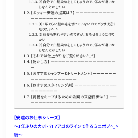
⑶ 自分で白髪染めをしてしまうので、傷みが凄いか
らなんとかしたい
【ポッキー安達の提案は？】 ーーーーーーーーーー
ーーーーーーーー
⑴ 1年ぐらい髪の毛を切っていないのでバッサリ短く
切りたい^_^
⑵ 前髪も割れやすいのですが、おろせるように作り
たい
⑶ 自分で白髪染めをしてしまうので、傷みが凄いか
らなんとかしたい
【それでは仕上がりをご覧ください^_^】
【乾かし方】 ーーーーーーーーーーーーーーーーー
ー
【おすすめシャンプー&トリートメント】 ーーーーーー
ーーーーーーーーーーーー
【おすすめスタイリング剤】 ーーーーーーーーーーー
ーーーーーーー
【綺麗をキープするための次回の来店目安は？】 ーー
ーーーーーーーーーーーーーーーー
【安達のお仕事シリーズ】
〜1年ぶりのカット？！？アゴのラインで作るミニボブ^_^
編〜