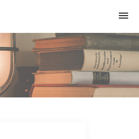
U
 rio〉
 TIERRA〉
G
ACT