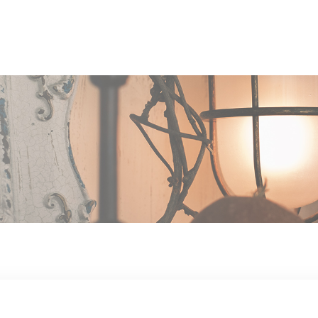
OUT US
MEN
TYLE
STAFF〈an
anrio MAR〉
STAFF〈anrio
IT 求人・採用
BLO
CCESS
CONT