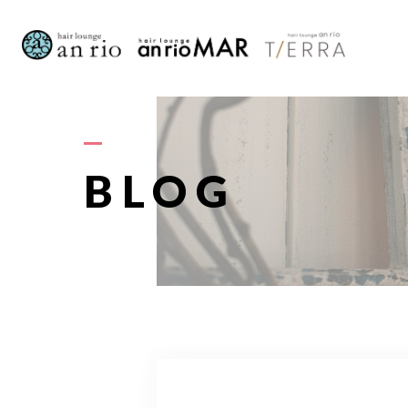
AB
BLOG
S
STAFF〈
RECRU
A