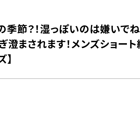
の季節？！湿っぽいのは嫌いでね
098-943-5969
【an rio】営業時間
10:00～19:00（日月除く）
ぎ澄まされます！メンズショート
ズ】
098-917-5366
【anrio MAR】営業時間
10:00～19:00（日月除く）
098-917-5366
【anrio TIERRA】営業時間
9:00～17:00（日月除く）