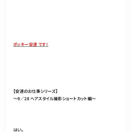
BLOG
ACCESS
CONTACT
ポッキー安達 です！
098-943-5969
【an rio】営業時間
10:00～19:00（日月除く）
【安達のお仕事シリーズ】
098-917-5366
〜9／28 ヘアスタイル撮影ショートカット編〜
【anrio MAR】営業時間
10:00～19:00（日月除く）
はい。