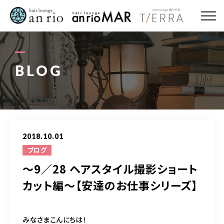
ABOUT US
MENU
BLOG
STYLE
STAFF〈an rio〉
2018.10.01
STAFF〈anrio MAR〉
ブログ
〜9／28 ヘアスタイル撮影ショート
STAFF〈anrio TIERRA〉
カット編〜【安達のお仕事シリーズ】
RECRUIT 求人・採用
みなさまこんにちは！