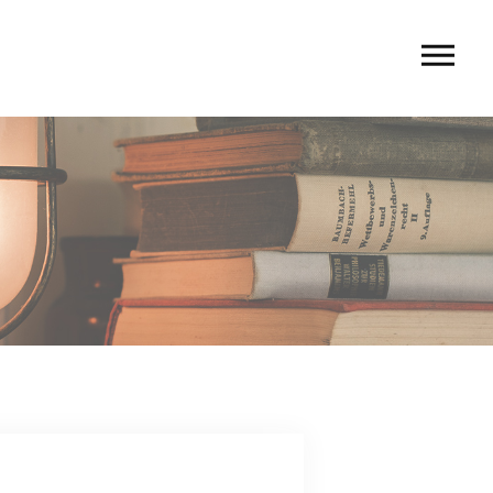
U
 rio〉
 TIERRA〉
G
ACT