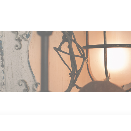
OUT US
MEN
TYLE
STAFF〈an
anrio MAR〉
STAFF〈anrio
IT 求人・採用
BLO
CCESS
CONT