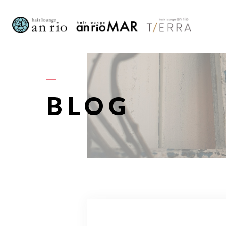
AB
BLOG
S
STAFF〈
RECRU
A