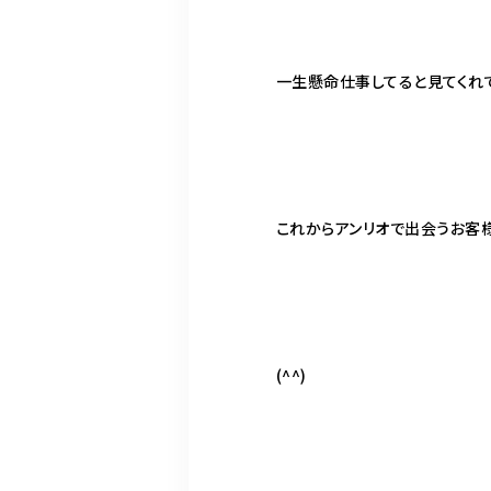
一生懸命仕事してると見てくれ
これからアンリオで出会うお客
(
^^
)