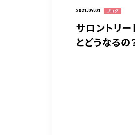
2021.09.01
ブログ
サロントリー
とどうなるの？