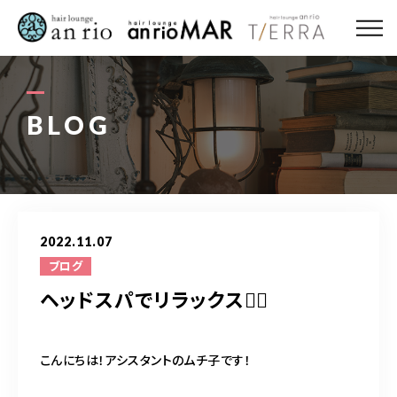
ABOUT US
MENU
BLOG
STYLE
STAFF〈an rio〉
2022.11.07
STAFF〈anrio MAR〉
ブログ
ヘッドスパでリラックス💆‍♀️
STAFF〈anrio TIERRA〉
RECRUIT 求人・採用
こんにちは！アシスタントのムチ子です！