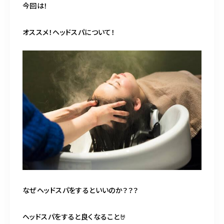
BLOG
今回は！
オススメ！ヘッドスパについて！
ACCESS
CONTACT
098-943-5969
【an rio】営業時間
10:00～19:00（日月除く）
098-917-5366
【anrio MAR】営業時間
10:00～19:00（日月除く）
なぜヘッドスパをするといいのか？？？
ヘッドスパをすると良くなること🤘