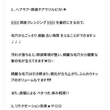
098-917-5366
【anrio TIERRA】営業時間
9:00～17:00（日月除く）
1 、ヘアケア・頭皮ケアでツルピカ！🌟
(((((( 頭皮クレンジング )))))) を最初にするので、
毛穴からごっそり 皮脂 古い角質 をとることができます‪☺︎‬
♩♩♩
汚れが落ちると、頭皮環境が整い、綺麗な毛穴から健康な
髪の毛が生えてきます💓💞✨
綺麗な毛穴は引き締まり、根元が立ち上がり、ふんわりトッ
プのボリュームもでます🕴🕴🕴
また、皮脂による ベタつき、痒み軽減！！
2、リラクゼーション効果☻💜😌😴