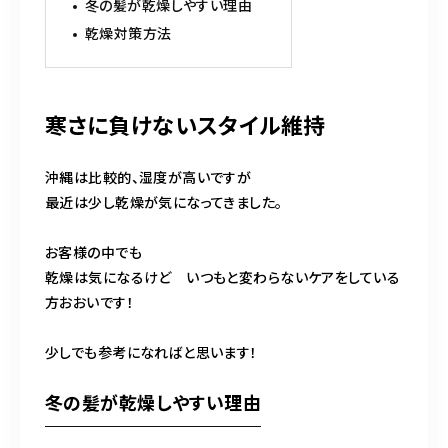
098-917-5366
冬の髪が乾燥しやすい理由
乾燥対策方法
【anrio TIERRA】営業時間
9:00～17:00（日月除く）
寒さに負けないスタイル維持
沖縄は比較的、湿度が高いですが
最近は少し乾燥が気になってきました。
お客様の中でも
乾燥は気になるけど いつもと変わらないケアをしている
方おおいです！
少しでも参考になればと思います！
冬の髪が乾燥しやすい理由