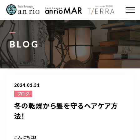
ABOUT US
MENU
BLOG
STYLE
STAFF〈an rio〉
2024.01.31
STAFF〈anrio MAR〉
ブログ
冬の乾燥から髪を守るヘアケア方
STAFF〈anrio TIERRA〉
法！
RECRUIT 求人・採用
こんにちは！