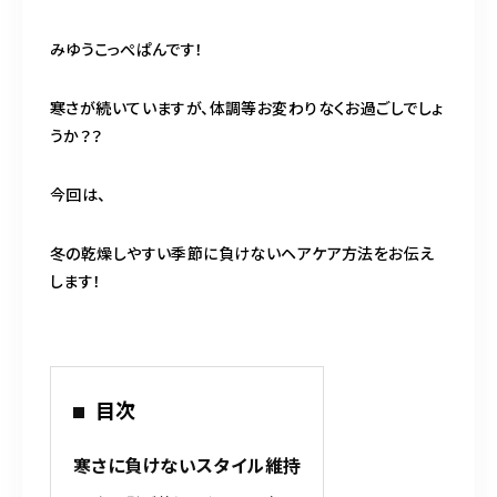
BLOG
みゆうこっぺぱんです！
ACCESS
寒さが続いていますが、体調等お変わりなくお過ごしでしょ
CONTACT
うか？？
今回は、
098-943-5969
冬の乾燥しやすい季節に負けないヘアケア方法をお伝え
【an rio】営業時間
10:00～19:00（日月除く）
します！
098-917-5366
【anrio MAR】営業時間
10:00～19:00（日月除く）
目次
寒さに負けないスタイル維持