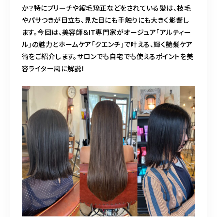
BLOG
か？特にブリーチや縮毛矯正などをされている髪は、枝毛
やパサつきが目立ち、見た目にも手触りにも大きく影響し
ACCESS
ます。今回は、美容師＆IT専門家がオージュア「アルティー
ル」の魅力とホームケア「クエンチ」で叶える、輝く艶髪ケア
術をご紹介します。サロンでも自宅でも使えるポイントを美
CONTACT
容ライター風に解説！
098-943-5969
【an rio】営業時間
10:00～19:00（日月除く）
098-917-5366
【anrio MAR】営業時間
10:00～19:00（日月除く）