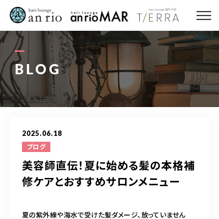
ABOUT US
MENU
BLOG
STYLE
STAFF〈an rio〉
2025.06.18
STAFF〈anrio MAR〉
ブログ
美容師直伝！夏に始める髪の本格補
STAFF〈anrio TIERRA〉
修ケアとおすすめサロンメニュー
RECRUIT 求人・採用
夏の紫外線や海水で受けた髪ダメージ、放っていません