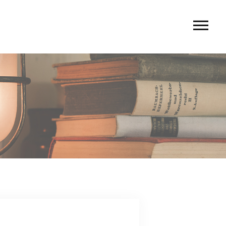
U
 rio〉
 TIERRA〉
G
ACT