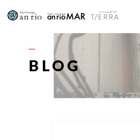
AB
BLOG
S
STAFF〈
RECRU
A