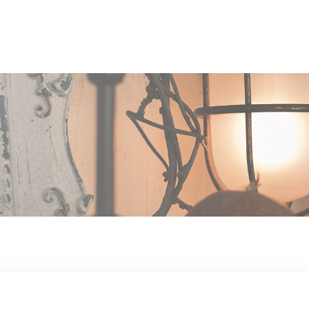
OUT US
MEN
TYLE
STAFF〈an
anrio MAR〉
STAFF〈anrio
IT 求人・採用
BLO
CCESS
CONT