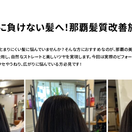
湿気に負けない髪へ！那覇髪質改善
098-943-5969
【an rio】営業時間
10:00～19:00（日月除く）
とまりにくい髪に悩んでいませんか？そんな方におすすめなのが、那覇の
使用し、自然なストレートと美しいツヤを実現します。今回は実際のビフォ
098-917-5366
クセやうねり、広がりに悩んでいる方必見です！
【anrio MAR】営業時間
10:00～19:00（日月除く）
098-917-5366
【anrio TIERRA】営業時間
9:00～17:00（日月除く）