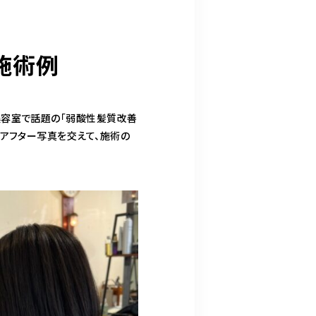
施術例
美容室で話題の「弱酸性髪質改善
ーアフター写真を交えて、施術の