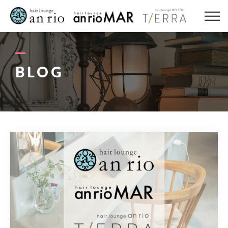
ABOUT US
MENU
BLOG
STYLE
STAFF〈an rio〉
STAFF〈anrio MAR〉
STAFF〈anrio TIERRA〉
RECRUIT 求人・採用