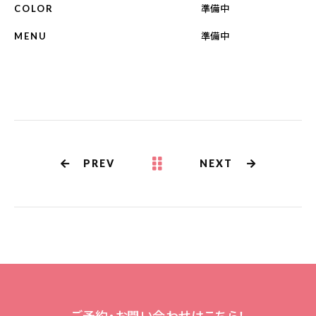
098-917-5366
準備中
COLOR
【anrio TIERRA】営業時間
9:00～17:00（日月除く）
準備中
MENU
PREV
NEXT
ご予約・お問い合わせはこちら！