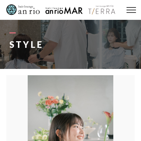
ABOUT US
MENU
STYLE
STYLE
STAFF〈an rio〉
STAFF〈anrio MAR〉
STAFF〈anrio TIERRA〉
RECRUIT 求人・採用