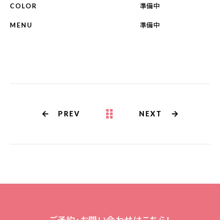
098-917-5366
準備中
COLOR
【anrio TIERRA】営業時間
9:00～17:00（日月除く）
準備中
MENU
PREV
NEXT
ご予約・お問い合わせはこちら！