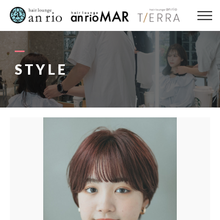
ABOUT US
MENU
STYLE
STYLE
STAFF〈an rio〉
STAFF〈anrio MAR〉
STAFF〈anrio TIERRA〉
RECRUIT 求人・採用