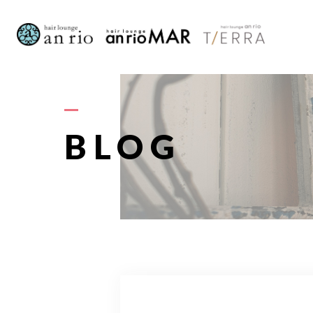
AB
BLOG
S
STAFF〈
RECRU
A