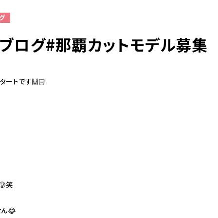
グ
ブログ#那覇カットモデル募集
098-943-5969
【an rio】営業時間
10:00～19:00（日月除く）
ートです🙌🏻
098-917-5366
【anrio MAR】営業時間
10:00～19:00（日月除く）
て
098-917-5366
🥲笑
【anrio TIERRA】営業時間
9:00～17:00（日月除く）
ん😂