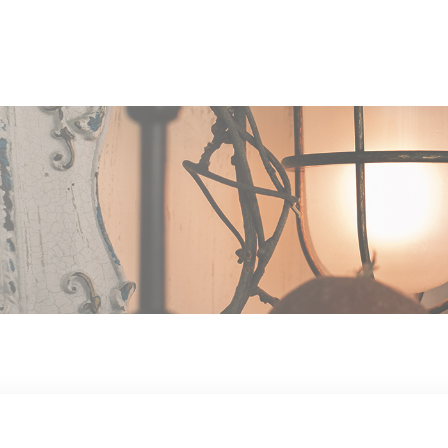
OUT US
MEN
TYLE
STAFF〈an
anrio MAR〉
STAFF〈anrio
IT 求人・採用
BLO
CCESS
CONT