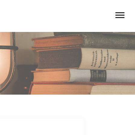
U
 rio〉
 TIERRA〉
G
ACT