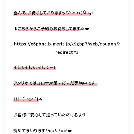
喜んで、お待ちしておりますッツつつ
٩
(
ᐛ
)
و
✨
⬇︎
こちらからご予約もお待ちしてます
🙏❤️
https://e6pbnc.b-merit.jp/x9gbp7/web/coupon/?
redirect=1
そしてそして、そしてー！
アンリオではコロナ対策まだまだ実施中です！
！！！！
(
｀・
ω
・
´)
🔥
お客様に安心して通っていただけるよう
努めてまいります！٩(๑❛ᴗ❛๑)۶❤️