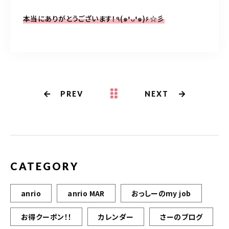
本当にありがとうございます！
٩
(
๑
❛
ᴗ
❛
๑
)
۶
☆
彡
PREV
NEXT
CATEGORY
anrio
anrio MAR
おっしーのmy job
お得クーポン！！
カレンダー
さーのブログ