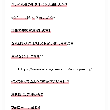
キレイな髪の毛を手に入れませんか？
⭐︎
☆*:.
｡
. o(
≧
▽
≦
)o .
｡
.:*☆
⭐︎
那覇で美容室お探しの方！
ななぱいん迄よろしくお願い致します
👒💗
日程などは、こちら
💁‍♀️
https://www.instagram.com/nanapainty/
インスタグラムよりご確認下さいませ
♡
お気軽に、皆様からの
フォロー
and DM