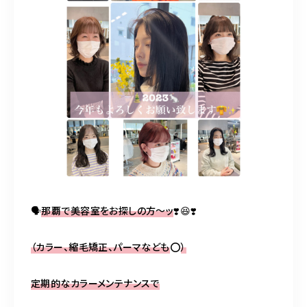
🗣
那覇で美容室をお探しの方〜ッ
❣️😆❣️
（カラー、縮毛矯正、パーマなども
⭕️
）
定期的なカラーメンテナンスで