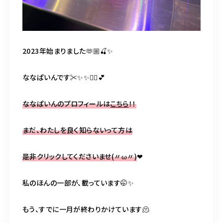
098-917-5366
【anrio TIERRA】営業時間
9:00～17:00（日月除く）
2023年始まりました🫶🏼🍒✨
ななぱいんです✂︎✨✨🙇‍♀️💕
ななぱいんのプロフィールは
こちら
！！
まだ、わたしを良く知らないって方は
是非クリックしてくださいませ
(〃ω〃)
❤
私のほんの一部が、載っています🤭✨
もう、すでに一月が終わりかけています🫠