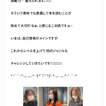
語彙力… 鍛えられます。🏋🏼‍♀️
そういう意味でも意識して本を読むことが
改めて大切だなぁ、と感じるこの頃です🙏✨
いまは、自己啓発がメインですが
これからレベルを上げて他のジャンルも
チャレンジしていきたいです！🤾🏽‍♂️✨✨
*･゜ﾟ･*:.｡..｡.:*･'(*ﾟ▽ﾟ*)’･*:.｡. .｡.:*･゜ﾟ･*