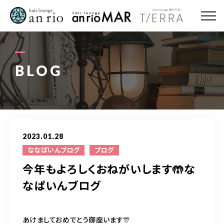
ABOUT US
MENU
BLOG
STYLE
STAFF〈an rio〉
2023.01.28
STAFF〈anrio MAR〉
ななぱいんブログ
ブログ
今年もよろしくおねがいします🤲な
STAFF〈anrio TIERRA〉
なぱいんブログ
RECRUIT 求人・採用
あけましておめでとう御座います🎊