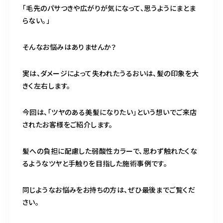
BLOG
「毛先のパサつきや広がりが気になって、思うようにまとま
らない。」
ACCESS
そんなお悩みはありませんか？
CONTACT
実は、ダメージによって失われたうるおいは、髪の印象を大
きく左右します。
098-943-5969
今回は、「ツヤのある美髪になりたい」という想いでご来店
【an rio】営業時間
10:00～19:00（日月除く）
されたお客様をご紹介します。
髪への負担に配慮した弱酸性カラーで、思わず触れたくな
098-917-5366
るようなツヤと手触りを目指した施術事例です。
【anrio MAR】営業時間
10:00～19:00（日月除く）
同じようなお悩みをお持ちの方は、ぜひ最後までご覧くだ
さい。