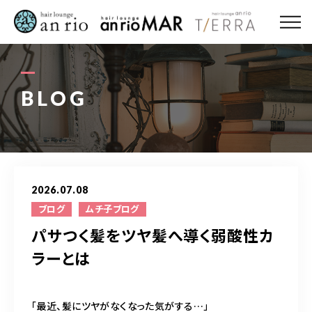
ABOUT US
MENU
BLOG
STYLE
STAFF〈an rio〉
2026.07.08
STAFF〈anrio MAR〉
ブログ
ムチ子ブログ
パサつく髪をツヤ髪へ導く弱酸性カ
STAFF〈anrio TIERRA〉
ラーとは
RECRUIT 求人・採用
「最近、髪にツヤがなくなった気がする…」