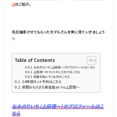
BLOG
ブ
のご紹介。
ACCESS
CONTACT
先日撮影させてもらったモデルさんを例に見ていきましょう
☆
098-943-5969
Table of Contents
【an rio】営業時間
10:00～19:00（日月除く）
なみのりいち（上田理一）のプロフィールはこちら
上田理一のカットのこだわりはこちら
前髪を悩んでいる方はこちら
24時間ネット予約はこちら
098-917-5366
那覇おもろまち美容室an rio上田理一
【anrio MAR】営業時間
10:00～19:00（日月除く）
なみのりいち（上田理一）のプロフィールはこ
ちら