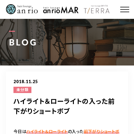
ABOUT US
MENU
BLOG
STYLE
STAFF〈an rio〉
2018.11.25
STAFF〈anrio MAR〉
未分類
ハイライト＆ローライトの入った前
STAFF〈anrio TIERRA〉
下がりショートボブ
RECRUIT 求人・採用
今日は
ハイライト＆ローライト
の入った
前下がりショートボ