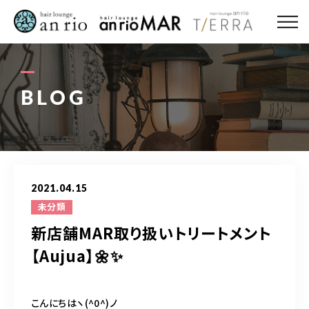
ABOUT US
MENU
BLOG
STYLE
STAFF〈an rio〉
2021.04.15
STAFF〈anrio MAR〉
未分類
新店舗MAR取り扱いトリートメント
STAFF〈anrio TIERRA〉
【Aujua】🌼✨
RECRUIT 求人・採用
こんにちはヽ(^0^)ノ