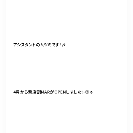
BLOG
ACCESS
CONTACT
アシスタントのムツミです！🎶
098-943-5969
【an rio】営業時間
10:00～19:00（日月除く）
4月から新店舗MARがOPENしました✨🥺🌷
098-917-5366
【anrio MAR】営業時間
10:00～19:00（日月除く）