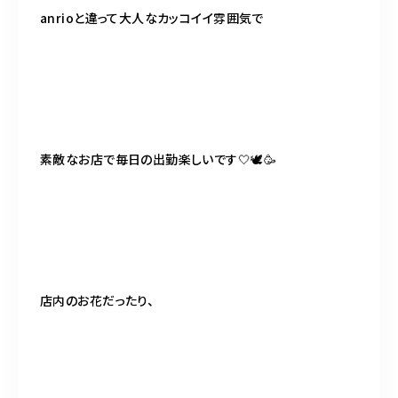
098-917-5366
anrioと違って大人なカッコイイ雰囲気で
【anrio TIERRA】営業時間
9:00～17:00（日月除く）
素敵なお店で毎日の出勤楽しいです🤍🕊🥳
店内のお花だったり、