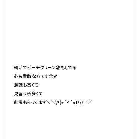
朝活でビーチクリーン
🏖
もしてる
心も素敵な方です
🥺💕
意識も高くて
見習う所多くて
刺激もらってます＼＼
\
٩
(
๑
`^´
๑
)
۶
//
／／