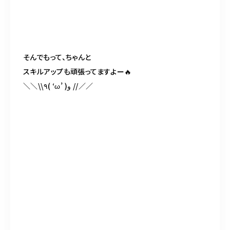
そんでもって、ちゃんと
スキルアップも
頑張ってますよー
🔥
＼＼
\\
٩
( ‘ω’ )
و
//
／／