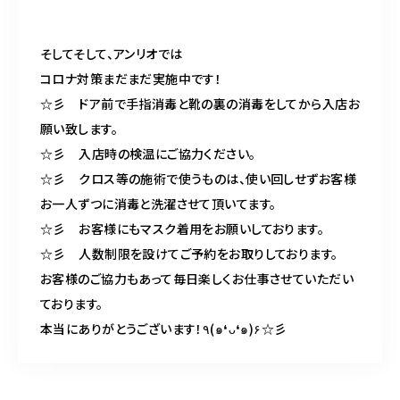
そしてそして、アンリオでは
コロナ対策まだまだ実施中です！
☆
彡 ドア前で手指消毒と靴の裏の消毒をしてから入店お
願い致します。
☆
彡 入店時の検温にご協力ください。
☆
彡 クロス等の施術で使うものは、使い回しせずお客様
お一人ずつに消毒と洗濯させて頂いてます。
☆
彡 お客様にもマスク着用をお願いしております。
☆
彡 人数制限を設けてご予約をお取りしております。
お客様のご協力もあって毎日楽しくお仕事させていただい
ております。
本当にありがとうございます！
٩
(
๑
❛
ᴗ
❛
๑
)
۶
☆
彡