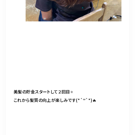
美髪の貯金スタートして２回目
⭐️
これから髪質の向上が楽しみです
(*´
꒳
`*)
🔥