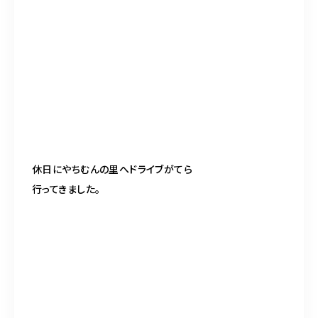
098-917-5366
【anrio TIERRA】営業時間
9:00～17:00（日月除く）
休日にやちむんの里へドライブがてら
行ってきました。