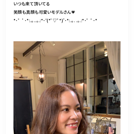
いつも来て頂いてる
笑顔も真顔も可愛いモデルさん
💗
*
･゜ﾟ･
*:.
｡
..
｡
.:*
･
‘(
*ﾟ▽ﾟ
*)’
･
*:.
｡
. .
｡
.:*
･゜ﾟ･
*