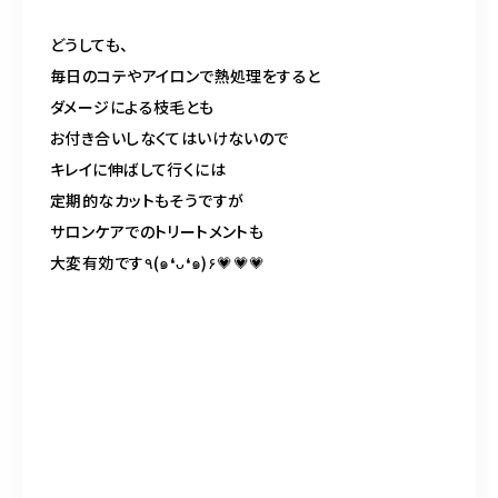
どうしても、
毎日のコテやアイロンで熱処理をすると
ダメージによる枝毛とも
お付き合いしなくてはいけないので
キレイに伸ばして行くには
定期的なカットもそうですが
サロンケアでのトリートメントも
大変有効です
٩
(
๑
❛
ᴗ
❛
๑
)
۶
💗💗💗