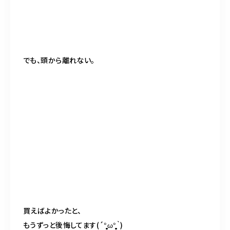
でも、頭から離れない。
買えばよかったと、
もうずっと後悔してます
(´°̥̥̥̥̥̥̥̥ω°̥̥̥̥̥̥̥̥
｀
)