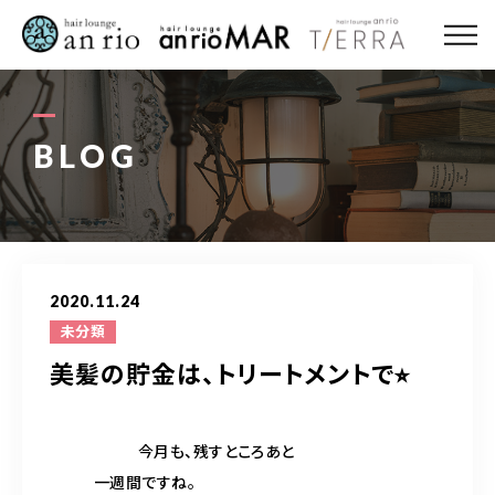
ABOUT US
MENU
BLOG
STYLE
STAFF〈an rio〉
2020.11.24
STAFF〈anrio MAR〉
未分類
美髪の貯金は、トリートメントで⭐︎
STAFF〈anrio TIERRA〉
RECRUIT 求人・採用
今月も、残すところあと
一週間ですね。