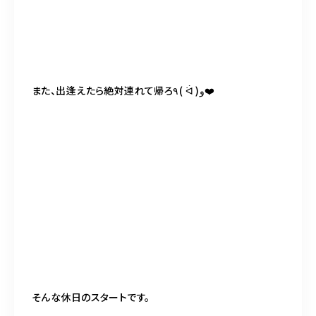
また、出逢えたら絶対連れて帰ろ
٩
(
ᐛ
)
و
❤️
そんな休日のスタートです。