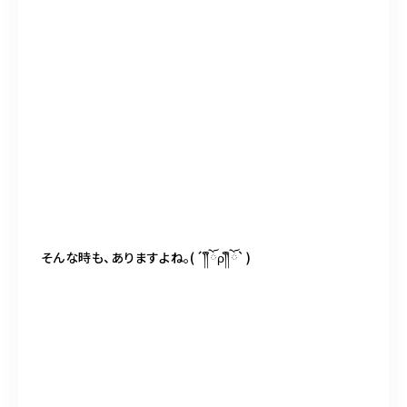
そんな時も、ありますよね。
(´
༎
ོ
ρ
༎
ོ
`)