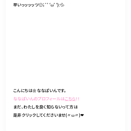
BLOG
早いっッッッツ
🙁
；ﾞﾟ
‘
ωﾟ
‘):💦
ACCESS
CONTACT
098-943-5969
【an rio】営業時間
10:00～19:00（日月除く）
こんにちは
🌼
ななぱいんです。
098-917-5366
ななぱいんのプロフィールは
こちら
！！
【anrio MAR】営業時間
10:00～19:00（日月除く）
まだ、わたしを良く知らないって方は
是非クリックしてくださいませ
(〃ω〃)
❤