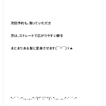
次回予約も、取っていただき
次は、ストレートで広がりやすい癖を
まとまりある髪に変身させます(￣^￣)ゞ🔥
*･゜ﾟ･*:.｡..｡.:*･'(*ﾟ▽ﾟ*)’･*:.｡. .｡.:*･゜ﾟ･*