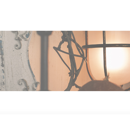
OUT US
MEN
TYLE
STAFF〈an
anrio MAR〉
STAFF〈anrio
IT 求人・採用
BLO
CCESS
CONT