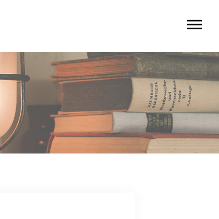
U
 rio〉
 TIERRA〉
G
ACT