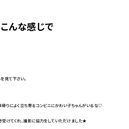
こんな感じで
098-943-5969
【an rio】営業時間
10:00～19:00（日月除く）
098-917-5366
【anrio MAR】営業時間
10:00～19:00（日月除く）
らを見て下さい。
098-917-5366
事帰りによく立ち寄るコンビニにかわい子ちゃんがいるな♡
【anrio TIERRA】営業時間
9:00～17:00（日月除く）
き受けてくれ、撮影に協力をしていただけました★