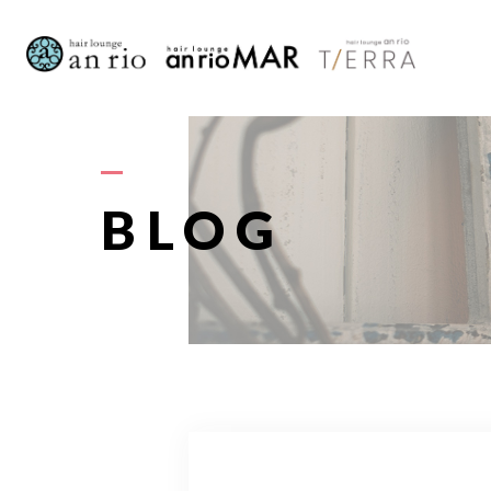
AB
BLOG
S
STAFF〈
RECRU
A