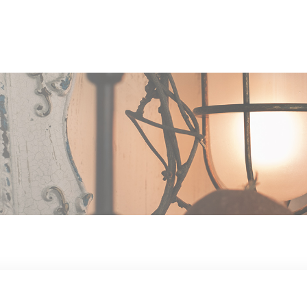
OUT US
MEN
TYLE
STAFF〈an
anrio MAR〉
STAFF〈anrio
IT 求人・採用
BLO
CCESS
CONT