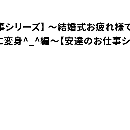
事シリーズ】 〜結婚式お疲れ様
098-943-5969
【an rio】営業時間
10:00～19:00（日月除く）
に変身^_^編〜【安達のお仕事シ
098-917-5366
【anrio MAR】営業時間
10:00～19:00（日月除く）
098-917-5366
【anrio TIERRA】営業時間
9:00～17:00（日月除く）