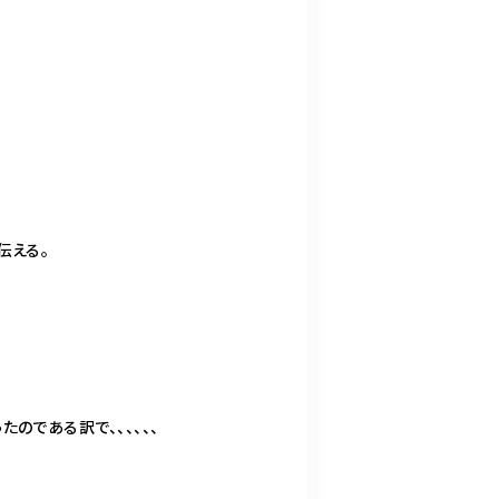
伝える。
のである訳で、、、、、、