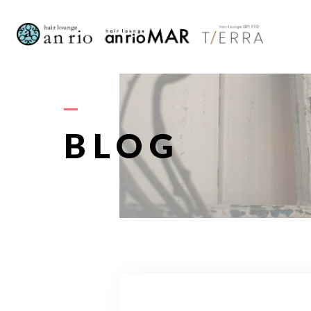
AB
BLOG
S
STAFF〈
RECRU
A