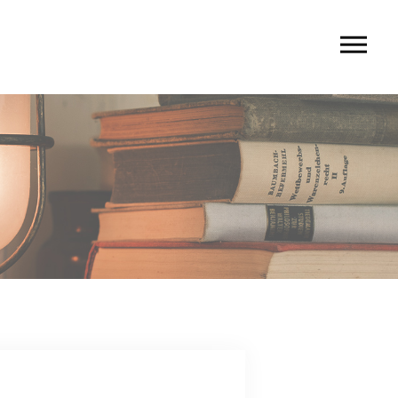
U
 rio〉
 TIERRA〉
G
ACT