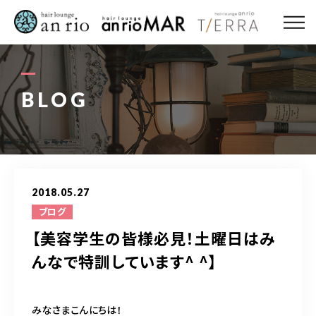
ABOUT US
MENU
BLOG
STYLE
STAFF〈an rio〉
2018.05.27
STAFF〈anrio MAR〉
ブログ
【美容学生の皆様必見！土曜日はみ
STAFF〈anrio TIERRA〉
んなで特訓しています^ ^】
RECRUIT 求人・採用
みなさまこんにちは！