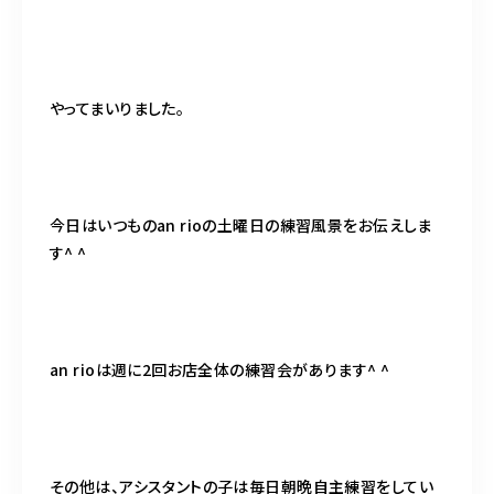
098-917-5366
【anrio TIERRA】営業時間
9:00～17:00（日月除く）
やってまいりました。
今日はいつものan rioの土曜日の練習風景をお伝えしま
す^ ^
an rioは週に2回お店全体の練習会があります^ ^
その他は、アシスタントの子は毎日朝晩自主練習をしてい