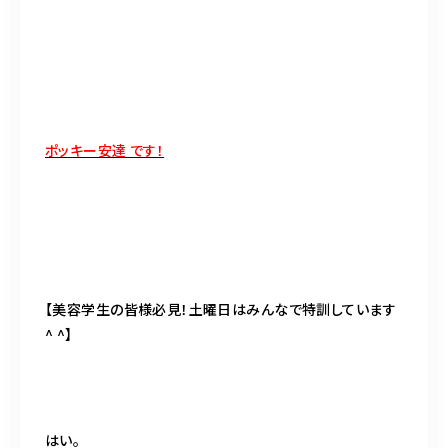
BLOG
ACCESS
CONTACT
ポッキー安達 です！
098-943-5969
【an rio】営業時間
10:00～19:00（日月除く）
【美容学生の皆様必見！土曜日はみんなで特訓しています
098-917-5366
^ ^】
【anrio MAR】営業時間
10:00～19:00（日月除く）
はい。