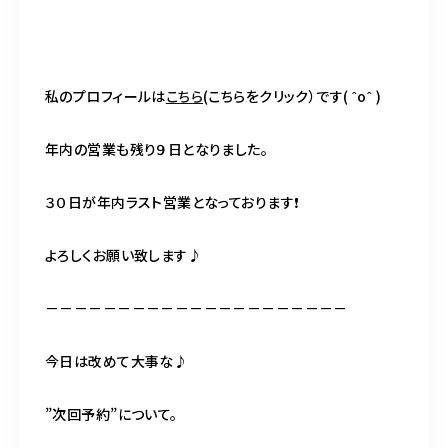
BLOG
ACCESS
私のプロフィールは
こちら
(こちらをクリック）です( ˆoˆ )
CONTACT
年内の営業も残り９日となりました。
３０日が年内ラスト営業となっております❗️
098-943-5969
【an rio】営業時間
10:00～19:00（日月除く）
よろしくお願い致します♪
－－－－－－－－－－－－－－－－－－－－－
098-917-5366
今日は改めて大事な♪
【anrio MAR】営業時間
10:00～19:00（日月除く）
”次回予約”について。