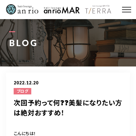
ABOUT US
MENU
BLOG
STYLE
STAFF〈an rio〉
2022.12.20
STAFF〈anrio MAR〉
ブログ
次回予約って何❓❓美髪になりたい方
STAFF〈anrio TIERRA〉
は絶対おすすめ！
RECRUIT 求人・採用
こんにちは！