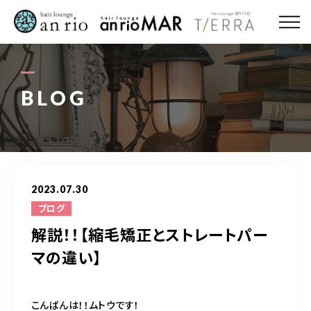
ABOUT US
MENU
BLOG
STYLE
STAFF〈an rio〉
2023.07.30
STAFF〈anrio MAR〉
ブログ
解説！！【縮毛矯正とストレートパー
STAFF〈anrio TIERRA〉
マの違い】
RECRUIT 求人・採用
こんばんは！！ムトウです！