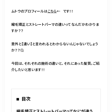
BLOG
ムトウのプロフィールは
こちら
← です！！
ACCESS
縮毛矯正とストレートパーマの違いってなんだかわかりま
CONTACT
すか？？
意外と【違い】と言われるとわからないんじゃないでしょう
か？？🤔
098-943-5969
【an rio】営業時間
10:00～19:00（日月除く）
今回は、それぞれの施術の違いと、それにあった髪質。ご紹
介したいと思います！！
098-917-5366
【anrio MAR】営業時間
10:00～19:00（日月除く）
目次
縮毛矯正とストレートパーマってなにが違う